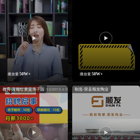
50W+
50W+
播放量
播放量
教育-富顺红黄蓝亲子园
制造-荣县顺发陶业