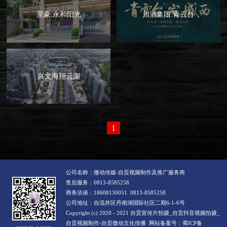
景豪.永和阳光
川酒集团.青云台
兴文海翔云湖
1
公司名称：微动传媒-自贡视频制作及推广服务商
售后服务：0813-8585258
商务洽谈：18608130051 0813-8585258
公司地址：自流井区丹南湖国际社区二期6-1-6号
Copyright (c) 2020 - 2021 自贡宣传片拍摄_自贡抖音视频拍摄_
自贡视频制作-自贡微动文化传播 网站备案号：蜀ICP备